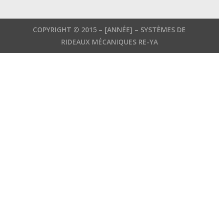
English
German
COPYRIGHT © 2015 –
[ANNÉE]
– SYSTÈMES DE
Russian
RIDEAUX MÉCANIQUES RE-YA
Russian