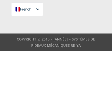
French
Turkish
English
German
COPYRIGHT © 2015 –
[ANNÉE]
– SYSTÈMES DE
Russian
RIDEAUX MÉCANIQUES RE-YA