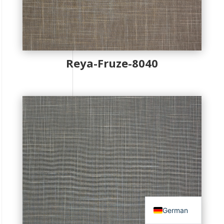
Reya-Fruze-8040
Russian
French
English
Turkish
German