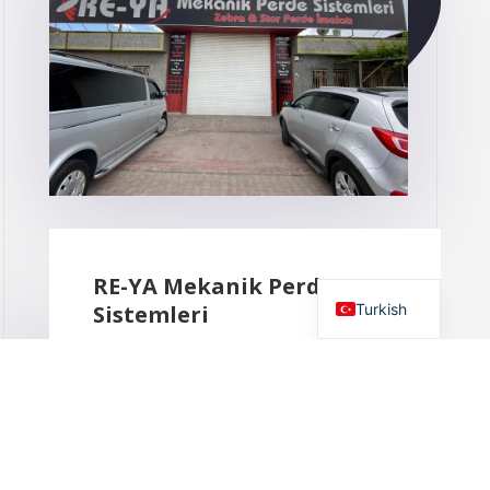
Russian
French
German
English
RE-YA Mekanik Perde
Turkish
Sistemleri
1993 yılında Perakenke Sektörüne
Önses Perde İsmiyle Başlayan firmamız
2015 yılında RE-YA MEKANİK PERDE
olarak imalat sektörüne girmiş olup,
stor ve zebra perde sektöründe üretim